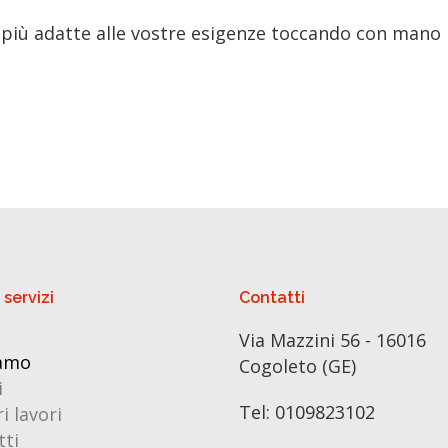
i più adatte alle vostre esigenze toccando con mano l
 servizi
Contatti
Via Mazzini 56 - 16016
iamo
Cogoleto (GE)
i
Tel: 0109823102
ri lavori
tti